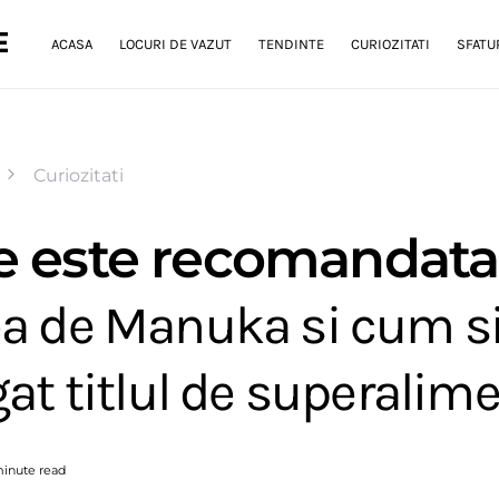
E
ACASA
LOCURI DE VAZUT
TENDINTE
CURIOZITATI
SFATUR
Curiozitati
e este recomandata
a de Manuka si cum s
gat titlul de superalim
minute read