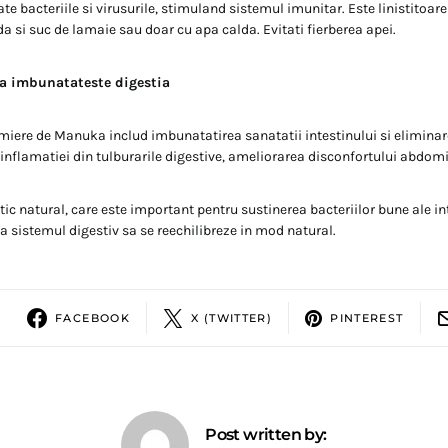
te bacteriile si virusurile, stimuland sistemul imunitar. Este linistitoare
da si suc de lamaie sau doar cu apa calda. Evitati fierberea apei.
a imbunatateste digestia
 miere de Manuka includ imbunatatirea sanatatii intestinului si eliminar
 inflamatiei din tulburarile digestive, ameliorarea disconfortului abdomi
ic natural, care este important pentru sustinerea bacteriilor bune ale int
a sistemul digestiv sa se reechilibreze in mod natural.
FACEBOOK
X (TWITTER)
PINTEREST
Post written by: