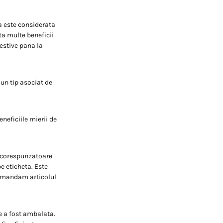
 este considerata
sta multe beneficii
gestive pana la
 un tip asociat de
neficiile mierii de
a corespunzatoare
 eticheta. Este
ecomandam articolul
e a fost ambalata.