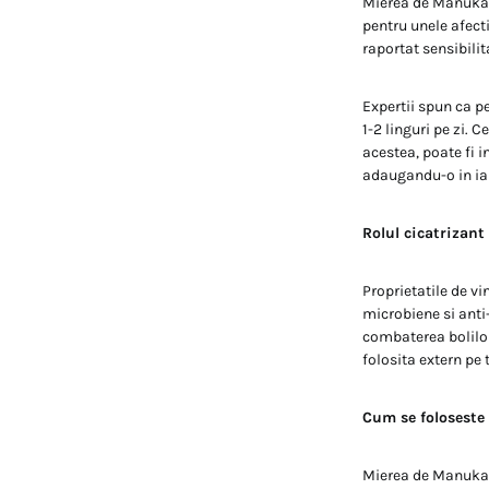
Mierea de Manuka c
pentru unele afect
raportat sensibili
Expertii spun ca p
1-2 linguri pe zi. 
acestea, poate fi i
adaugandu-o in iau
Rolul cicatrizant
Proprietatile de vi
microbiene si anti-
combaterea bolilor
folosita extern pe 
Cum se foloseste
Mierea de Manuka e