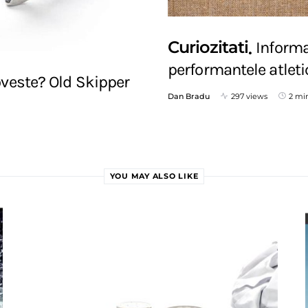
Curiozitati
Informa
performantele atleti
veste? Old Skipper
Dan Bradu
297 views
2 mi
YOU MAY ALSO LIKE