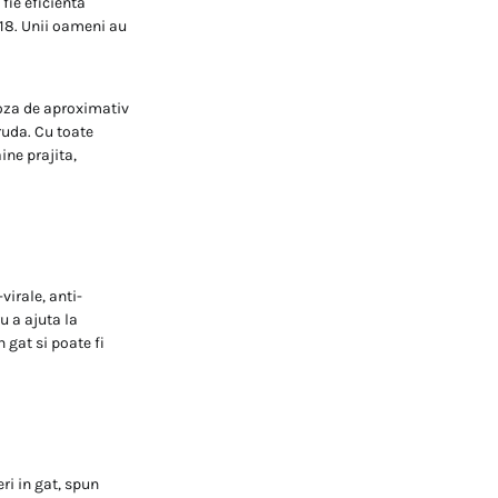
fie eficienta
 18. Unii oameni au
doza de aproximativ
ruda. Cu toate
ine prajita,
virale, anti-
u a ajuta la
 gat si poate fi
ri in gat, spun