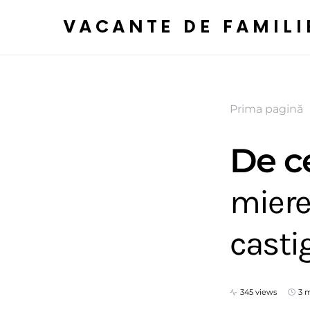
VACANTE DE FAMILI
Prima pagină
De c
miere
casti
345 views
3 