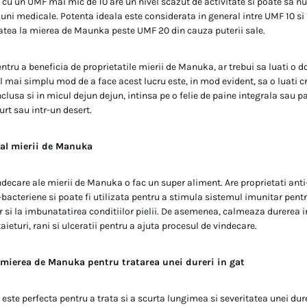
u un UMF mai mic de 10 are un nivel scazut de activitate si poate sa nu 
iuni medicale. Potenta ideala este considerata in general intre UMF 10 si
tatea la mierea de Maunka peste UMF 20 din cauza puterii sale.
entru a beneficia de proprietatile mierii de Manuka, ar trebui sa luati o 
Cel mai simplu mod de a face acest lucru este, in mod evident, sa o luati c
nclusa si in micul dejun dejun, intinsa pe o felie de paine integrala sau pa
rt sau intr-un desert.
 al mierii de Manuka
ndecare ale mierii de Manuka o fac un super aliment. Are proprietati anti-
bacteriene si poate fi utilizata pentru a stimula sistemul imunitar pentr
 si la imbunatatirea conditiilor pielii. De asemenea, calmeaza durerea in
taieturi, rani si ulceratii pentru a ajuta procesul de vindecare.
 mierea de Manuka pentru tratarea unei dureri in gat
ste perfecta pentru a trata si a scurta lungimea si severitatea unei dure