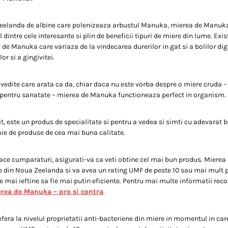
eelanda de albine care polenizeaza arbustul Manuka, mierea de Manuka
 dintre cele interesante si plin de beneficii tipuri de miere din lume. Exi
 de Manuka care variaza de la vindecarea durerilor in gat si a bolilor di
or si a gingivitei.
ovedite care arata ca da, chiar daca nu este vorba despre o miere cruda –
r pentru sanatate – mierea de Manuka functioneaza perfect in organism.
, este un produs de specialitate si pentru a vedea si simti cu adevarat be
ie de produse de cea mai buna calitate.
 face cumparaturi, asigurati-va ca veti obtine cel mai bun produs. Miere
din Noua Zeelanda si va avea un rating UMF de peste 10 sau mai mult pe
ile mai ieftine sa fie mai putin eficiente. Pentru mai multe informatii r
erea de Manuka – pro si contra
.
era la nivelul proprietatii anti-bacteriene din miere in momentul in car