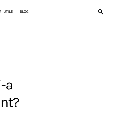
I UTILE
BLOG
i-a
ent?