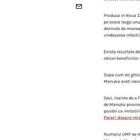
Produsa in Noua Z
pe scara larga unul
detinute de mierea
vindecarea infectiil
Exista rezultate d
obicei beneficiilo
Dupa cum ati ghicit
Manuka aveti nevo
Deci, inainte de a
de Manuka provine 
posibil ca imitati
Pareri despre mi
Numarul UMF se ref