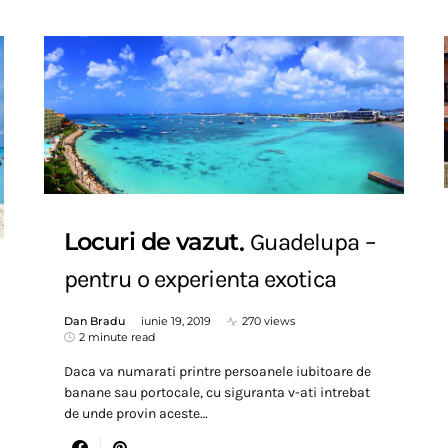
Locuri de vazut
Guadelupa –
pentru o experienta exotica
Dan Bradu
iunie 19, 2019
270 views
2 minute read
Daca va numarati printre persoanele iubitoare de
banane sau portocale, cu siguranta v-ati intrebat
de unde provin aceste…