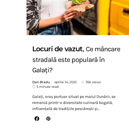
Locuri de vazut
Ce mâncare
stradală este populară în
Galați?
Dan Bradu
aprilie 14, 2025
356 views
5 minute read
Galați, oraș portuar situat pe malul Dunării, se
remarcă printr-o diversitate culinară bogată,
influențată de tradițiile pescărești și…