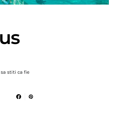
ius
a stiti ca fie