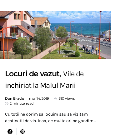
Locuri de vazut
Vile de
inchiriat la Malul Marii
Dan Bradu
mai 14, 2019
310 views
2 minute read
Cu totii ne dorim sa locuim sau sa vizitam
destinatii de vis. Insa, de multe ori ne gandim…