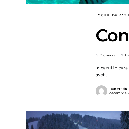
LOCURI DE VAZ
Con
270 views
3 
In cazul in care
aveti…
Dan Bradu
decembrie 21