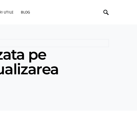
I UTILE
BLOG
zata pe
ualizarea