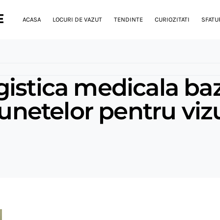
E
ACASA
LOCURI DE VAZUT
TENDINTE
CURIOZITATI
SFATUR
gistica medicala ba
sunetelor pentru viz