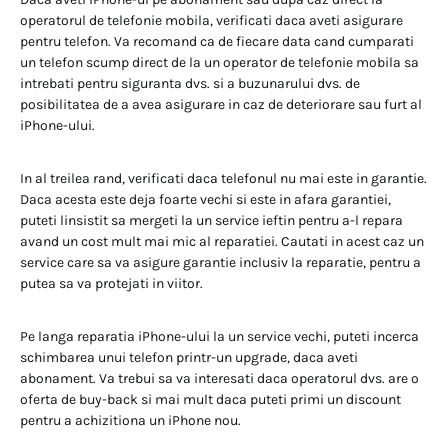
operatorul de telefonie mobila, verificati daca aveti asigurare
pentru telefon. Va recomand ca de fiecare data cand cumparati
un telefon scump direct de la un operator de telefonie mobila sa
intrebati pentru siguranta dvs. si a buzunarului dvs. de
posibilitatea de a avea asigurare in caz de deteriorare sau furt al
iPhone-ului.
In al treilea rand, verificati daca telefonul nu mai este in garantie.
Daca acesta este deja foarte vechi si este in afara garantiei,
puteti linsistit sa mergeti la un service ieftin pentru a-l repara
avand un cost mult mai mic al reparatiei. Cautati in acest caz un
service care sa va asigure garantie inclusiv la reparatie, pentru a
putea sa va protejati in viitor.
Pe langa reparatia iPhone-ului la un service vechi, puteti incerca
schimbarea unui telefon printr-un upgrade, daca aveti
abonament. Va trebui sa va interesati daca operatorul dvs. are o
oferta de buy-back si mai mult daca puteti primi un discount
pentru a achizitiona un iPhone nou.