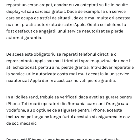
reparat un ecran crapat, asadar nu va asteptati sa fie inlocuite
display-ul sau carcasa gratuit. Daca de exemplu la un service
care se ocupa de astfel de situatii, de cele mai multe ori acestea
nu sunt practic autorizate de catre Apple. Odata ce telefonul a
fost desfacut de angajatii unui service neautorizat se pierde
automat garantia.
De aceea este obligatoriu sa reparati telefonul direct la o
reprezentanta Apple sau sa il trimiteti spre magazinul de unde l-
ati achizitionat, pentru a nu pierde grantia. Intr-adevar reparatiile
la service-urile autorizate costa mai mult decat la la un service
neautorizat Apple dar in acest caz nu veti pierde grantia.
In al doilea rand, trebuie sa verificati daca aveti asigurare pentru
iPhone. Toti marii operatori din Romania cum sunt Orange sau
Vodafone, au o optiune de asigurare pentru iPhone, aceasta
incluzand pe langa pe langa furtul acestuia si asigurarea in caz
de soc mecanic.
Daca aveti iPhone-ul pe abonament sau dupa caz direct la