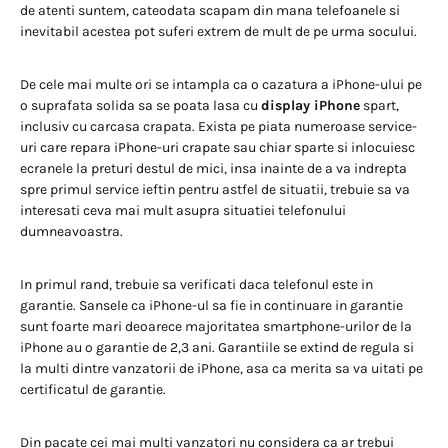
de atenti suntem, cateodata scapam din mana telefoanele si
inevitabil acestea pot suferi extrem de mult de pe urma socului.
De cele mai multe ori se intampla ca o cazatura a iPhone-ului pe
o suprafata solida sa se poata lasa cu
display iPhone
spart,
inclusiv cu carcasa crapata. Exista pe piata numeroase service-
uri care repara iPhone-uri crapate sau chiar sparte si inlocuiesc
ecranele la preturi destul de mici, insa inainte de a va indrepta
spre primul service ieftin pentru astfel de situatii, trebuie sa va
interesati ceva mai mult asupra situatiei telefonului
dumneavoastra.
In primul rand, trebuie sa verificati daca telefonul este in
garantie. Sansele ca iPhone-ul sa fie in continuare in garantie
sunt foarte mari deoarece majoritatea smartphone-urilor de la
iPhone au o garantie de 2,3 ani. Garantiile se extind de regula si
la multi dintre vanzatorii de iPhone, asa ca merita sa va uitati pe
certificatul de garantie.
Din pacate cei mai multi vanzatori nu considera ca ar trebui