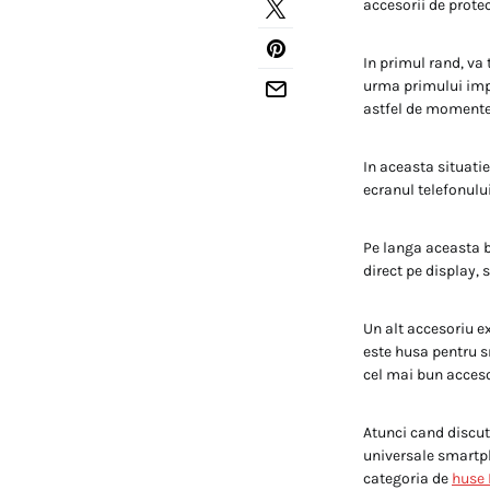
accesorii de prote
In primul rand, va 
urma primului impac
astfel de momente
In aceasta situatie
ecranul telefonului
Pe langa aceasta b
direct pe display, 
Un alt accesoriu ex
este husa pentru sm
cel mai bun acceso
Atunci cand discut
universale smartph
categoria de
huse 