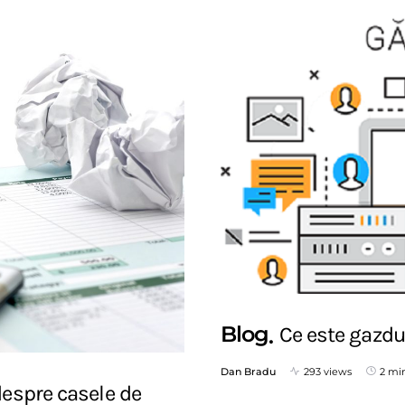
Blog
Ce este gazdu
Dan Bradu
293 views
2 mi
despre casele de