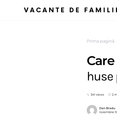
VACANTE DE FAMILI
Prima pagină
Care
huse 
341 views
2 m
Dan Bradu
noiembrie 9,