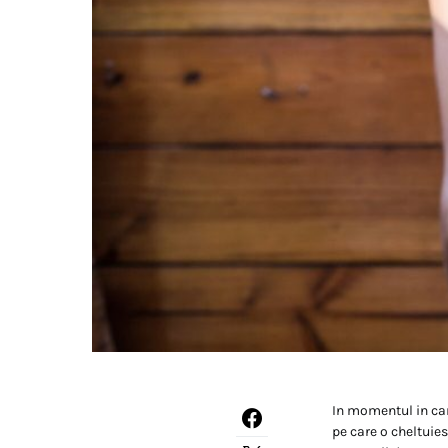
In momentul in care
pe care o cheltuies