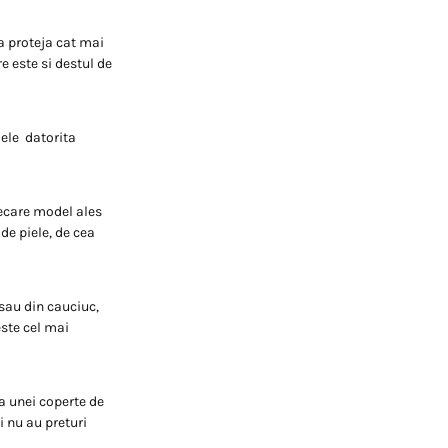
ta proteja cat mai
e este si destul de
lele datorita
iecare model ales
 de piele, de cea
 sau din cauciuc,
este cel mai
ma unei coperte de
i nu au preturi