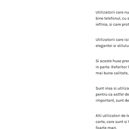
Utilizatorii care n
bine telefonul, cu 
ieftina, si care pro
Utilizatorii care i
elegantei si stilul
Si aceste huse pre
in parte. Referitor 
mai buna calitate, 
Sunt insa si utiliz
pentru ca astfel de
important, sunt de 
Alti utilizatori de
carte, care sunt si
foarte mari.