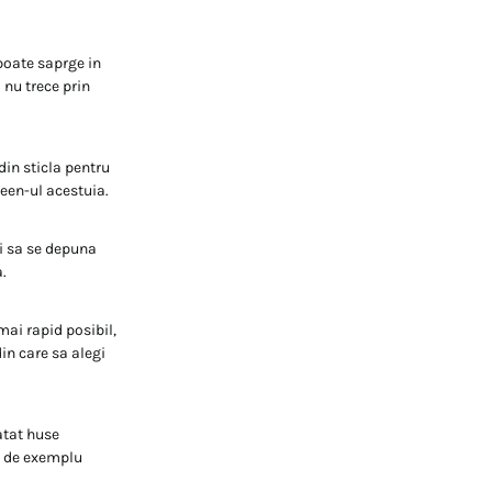
 poate saprge in
 nu trece prin
din sticla pentru
reen-ul acestuia.
ui sa se depuna
.
mai rapid posibil,
in care sa alegi
atat huse
i de exemplu