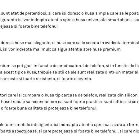
u sunt atat de pretentiosi, si care isi doresc o husa simpla care sa le poa
siguranta isi vor indrepta atentia spre o husa universala smartphone, car
tejeaza si foarte bine telefonul.
si doresc huse mai elegante, si huse care sa le scoata in evidenta termina
ui, isi vor indrepta mai mult ca sigur atentia spre huse premium.
mium se pot gasi in functie de producatorul de telefon, si in functie de f
la acest tip de huse, trebuie sa stii ca ele sunt realizate dintr-un material
care este si foarte rezistenta, si foarte eleganta.
atori care isi cumpara o husa tip carcasa de telefon, realizata din silicon
 huse trebuie sa recunoastem ca sunt foarte practice, sunt ieftine, si ce 
o foarte buna calitate si protejeaza bine telefonul.
 telefoane mobile inteligente, isi indreapta atentia spre huse care au for
 foarte aspectuoase, si care protejeaza si foarte bine telefonul, si care nic