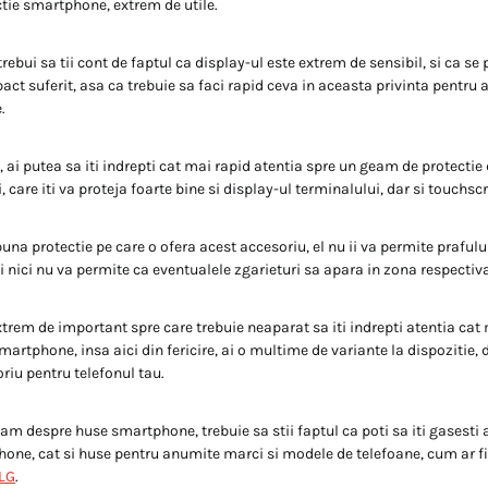
ctie smartphone, extrem de utile.
trebui sa tii cont de faptul ca display-ul este extrem de sensibil, si ca se
t suferit, asa ca trebuie sa faci rapid ceva in aceasta privinta pentru a
.
, ai putea sa iti indrepti cat mai rapid atentia spre un geam de protectie 
, care iti va proteja foarte bine si display-ul terminalului, dar si touchsc
una protectie pe care o ofera acest accesoriu, el nu ii va permite praful
si nici nu va permite ca eventualele zgarieturi sa apara in zona respectiva
trem de important spre care trebuie neaparat sa iti indrepti atentia cat 
artphone, insa aici din fericire, ai o multime de variante la dispozitie, d
riu pentru telefonul tau.
am despre huse smartphone, trebuie sa stii faptul ca poti sa iti gasesti 
one, cat si huse pentru anumite marci si modele de telefoane, cum ar f
LG
.