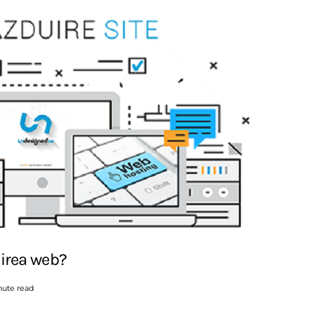
irea web?
nute read