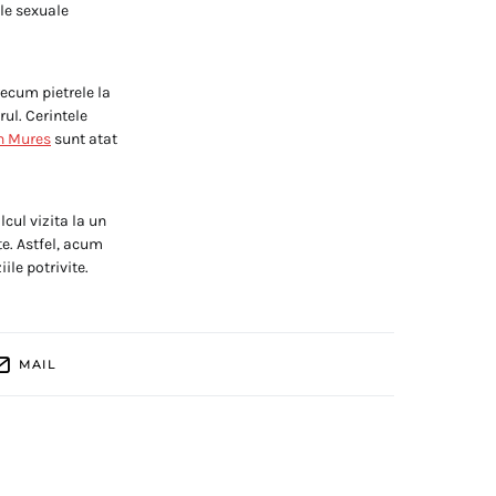
ele sexuale
recum pietrele la
rul. Cerintele
in Mures
sunt atat
cul vizita la un
te. Astfel, acum
ile potrivite.
MAIL