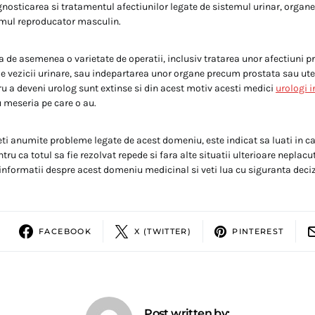
agnosticarea si tratamentul afectiunilor legate de sistemul urinar, organ
emul reproducator masculin.
a de asemenea o varietate de operatii, inclusiv tratarea unor afectiuni p
ile vezicii urinare, sau indepartarea unor organe precum prostata sau ute
u a deveni urolog sunt extinse si din acest motiv acesti medici
urologi 
u meseria pe care o au.
eti anumite probleme legate de acest domeniu, este indicat sa luati in cal
ru ca totul sa fie rezolvat repede si fara alte situatii ulterioare neplacu
 informatii despre acest domeniu medicinal si veti lua cu siguranta decizi
FACEBOOK
X (TWITTER)
PINTEREST
Post written by: