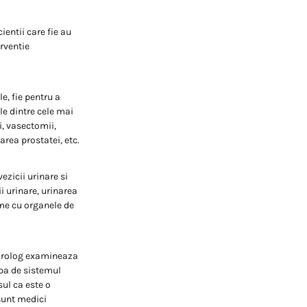
ientii care fie au
erventie
e, fie pentru a
le dintre cele mai
i, vasectomii,
rea prostatei, etc.
ezicii urinare si
ii urinare, urinarea
eme cu organele de
n urolog examineaza
upa de sistemul
sul ca este o
 sunt medici