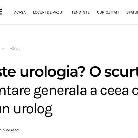
E
ACASA
LOCURI DE VAZUT
TENDINTE
CURIOZITATI
SFATUR
Blog
te urologia? O scur
ntare generala a ceea 
un urolog
minute read