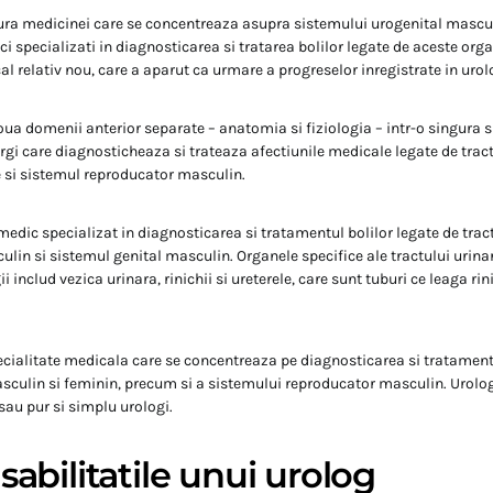
ra medicinei care se concentreaza asupra sistemului urogenital mascul
i specializati in diagnosticarea si tratarea bolilor legate de aceste orga
 relativ nou, care a aparut ca urmare a progreselor inregistrate in urol
a domenii anterior separate – anatomia si fiziologia – intr-o singura s
urgi care diagnosticheaza si trateaza afectiunile medicale legate de tract
 si sistemul reproducator masculin.
medic specializat in diagnosticarea si tratamentul bolilor legate de tract
lin si sistemul genital masculin. Organele specifice ale tractului urinar
i includ vezica urinara, rinichii si ureterele, care sunt tuburi ce leaga rin
ecialitate medicala care se concentreaza pe diagnosticarea si tratament
asculin si feminin, precum si a sistemului reproducator masculin. Urolo
 sau pur si simplu urologi.
abilitatile unui urolog