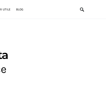
I UTILE
BLOG
ta
ce