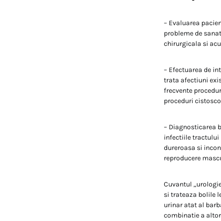
– Evaluarea pacient
probleme de sanatat
chirurgicala si ac
– Efectuarea de int
trata afectiuni exi
frecvente proceduri
proceduri cistosco
– Diagnosticarea bo
infectiile tractului
dureroasa si incon
reproducere masculi
Cuvantul „urologie
si trateaza bolile 
urinar atat al barb
combinatie a altor 