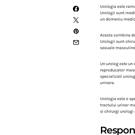
Urologia este ramu
Urologii sunt medic
un domeniu medical
Acesta combina dou
Urologii sunt chir
sexuale masculine
Un urolog este un 
reproducator mascu
specializati urologi
urinara.
Urologia este o sp
tractului urinar m
si chirurgi urologi
Respons