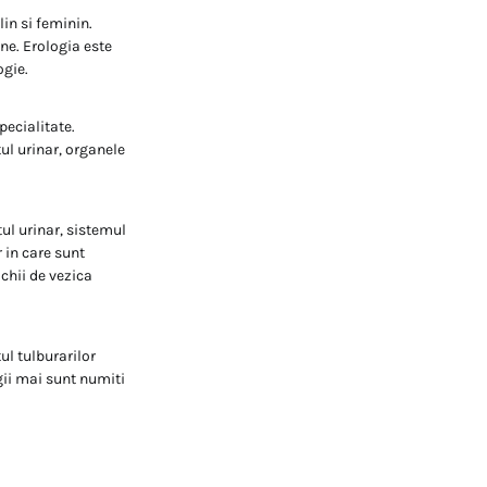
in si feminin.
ne. Erologia este
ogie.
pecialitate.
ul urinar, organele
ul urinar, sistemul
 in care sunt
ichii de vezica
ul tulburarilor
gii mai sunt numiti