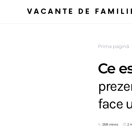
VACANTE DE FAMILI
Prima pagină
Ce es
preze
face 
268 views
2 