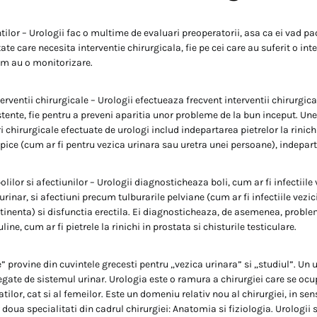
ilor – Urologii fac o multime de evaluari preoperatorii, asa ca ei vad pac
e care necesita interventie chirurgicala, fie pe cei care au suferit o int
um au o monitorizare.
erventii chirurgicale – Urologii efectueaza frecvent interventii chirurgical
stente, fie pentru a preveni aparitia unor probleme de la bun inceput. Une
 chirurgicale efectuate de urologi includ indepartarea pietrelor la rinich
pice (cum ar fi pentru vezica urinara sau uretra unei persoane), indeparta
lilor si afectiunilor – Urologii diagnosticheaza boli, cum ar fi infectiile v
 urinar, si afectiuni precum tulburarile pelviane (cum ar fi infectiile vezic
tinenta) si disfunctia erectila. Ei diagnosticheaza, de asemenea, probl
ne, cum ar fi pietrele la rinichi in prostata si chisturile testiculare.
” provine din cuvintele grecesti pentru „vezica urinara” si „studiul”. U
legate de sistemul urinar. Urologia este o ramura a chirurgiei care se oc
atilor, cat si al femeilor. Este un domeniu relativ nou al chirurgiei, in sen
doua specialitati din cadrul chirurgiei: Anatomia si fiziologia. Urologii