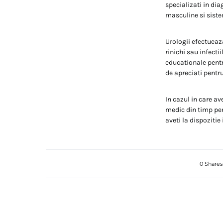
specializati in di
masculine si sist
Urologii efectueaz
rinichi sau infecti
educationale pentr
de apreciati pentr
In cazul in care av
medic din timp pent
aveti la dispozitie
0 Shares