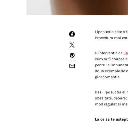
Liposuctia este o 
Procedura mai este
O interventie de
li
cum ar fi coapsele
pentru a imbunatat
doua exemple de co
ginecomastia.
Desi liposuctia eli
obezitate, deoarec
mod regulat si me
La ce sa te astept