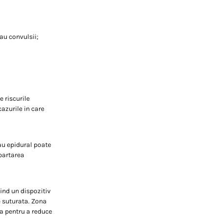
au convulsii;
e riscurile
azurile in care
au epidural poate
epartarea
sind un dispozitiv
te suturata. Zona
a pentru a reduce