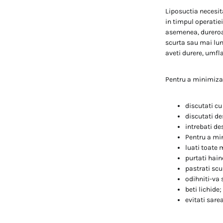
Liposuctia necesit
in timpul operatiei
asemenea, dureroasa
scurta sau mai lung
aveti durere, umfl
Pentru a minimiza 
discutati c
discutati des
intrebati de
Pentru a mi
luati toate 
purtati hai
pastrati sc
odihniti-va s
beti lichide;
evitati sare