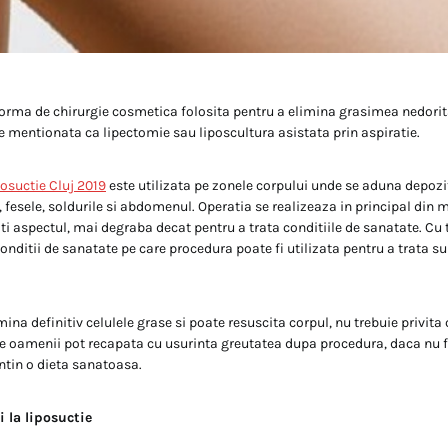
forma de chirurgie cosmetica folosita pentru a elimina grasimea nedorit
 mentionata ca lipectomie sau liposcultura asistata prin aspiratie.
posuctie Cluj 2019
este utilizata pe zonele corpului unde se aduna depozi
, fesele, soldurile si abdomenul. Operatia se realizeaza in principal din 
i aspectul, mai degraba decat pentru a trata conditiile de sanatate. Cu 
nditii de sanatate pe care procedura poate fi utilizata pentru a trata s
mina definitiv celulele grase si poate resuscita corpul, nu trebuie privita
e oamenii pot recapata cu usurinta greutatea dupa procedura, daca nu fac
ntin o dieta sanatoasa.
i la liposuctie