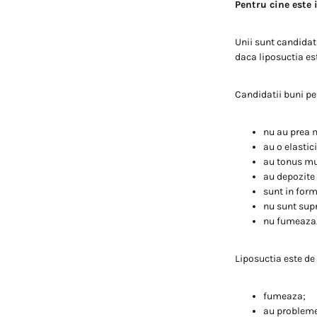
Pentru cine este 
Unii sunt candidati
daca liposuctia es
Candidatii buni pe
nu au prea m
au o elastici
au tonus mu
au depozite 
sunt in form
nu sunt sup
nu fumeaza
Liposuctia este de
fumeaza;
au probleme