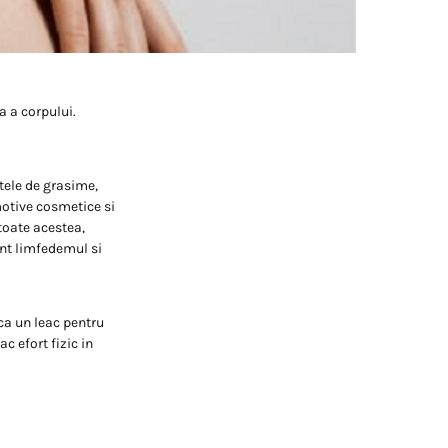
a a corpului.
tele de grasime,
motive cosmetice si
toate acestea,
unt limfedemul si
 ca un leac pentru
 efort fizic in