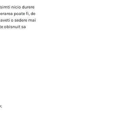
simti nicio durere
erarea poate fi, de
 aveti o sedere mai
te obisnuit sa
a;