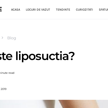
E
ACASA
LOCURI DE VAZUT
TENDINTE
CURIOZITATI
SFATUR
Blog
te liposuctia?
minute read
 2019