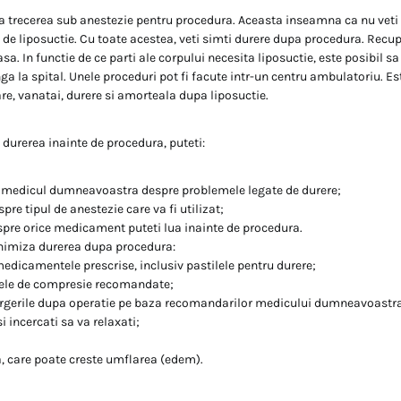
a trecerea sub anestezie pentru procedura. Aceasta inseamna ca nu veti 
 de liposuctie. Cu toate acestea, veti simti durere dupa procedura. Recup
. In functie de ce parti ale corpului necesita liposuctie, este posibil sa
a la spital. Unele proceduri pot fi facute intr-un centru ambulatoriu. Es
are, vanatai, durere si amorteala dupa liposuctie.
durerea inainte de procedura, puteti:
u medicul dumneavoastra despre problemele legate de durere;
pre tipul de anestezie care va fi utilizat;
spre orice medicament puteti lua inainte de procedura.
nimiza durerea dupa procedura:
medicamentele prescrise, inclusiv pastilele pentru durere;
nele de compresie recomandate;
urgerile dupa operatie pe baza recomandarilor medicului dumneavoastr
i incercati sa va relaxati;
a, care poate creste umflarea (edem).