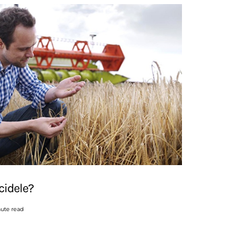
cidele?
ute read