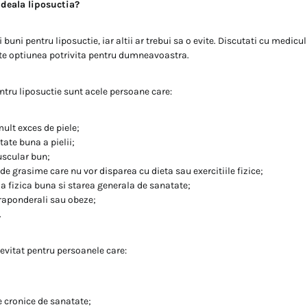
ideala liposuctia?
 buni pentru liposuctie, iar altii ar trebui sa o evite. Discutati cu medicul
te optiunea potrivita pentru dumneavoastra.
ntru liposuctie sunt acele persoane care:
ult exces de piele;
tate buna a pielii;
scular bun;
de grasime care nu vor disparea cu dieta sau exercitiile fizice;
a fizica buna si starea generala de sanatate;
raponderali sau obeze;
.
 evitat pentru persoanele care:
 cronice de sanatate;