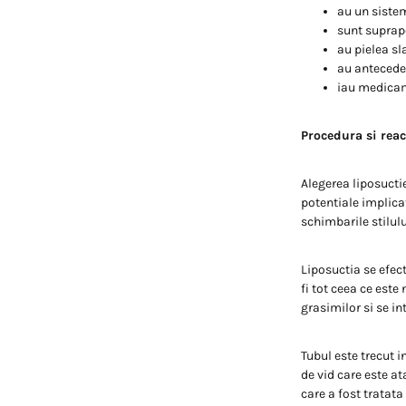
au un siste
sunt suprap
au pielea sl
au antecede
iau medicame
Procedura si reac
Alegerea liposuctie
potentiale implica
schimbarile stilului
Liposuctia se efec
fi tot ceea ce este
grasimilor si se i
Tubul este trecut i
de vid care este at
care a fost tratat