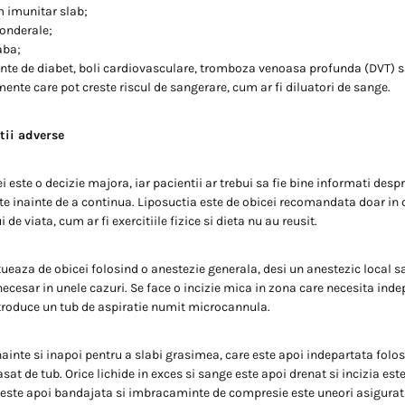
m imunitar slab;
onderale;
aba;
nte de diabet, boli cardiovasculare, tromboza venoasa profunda (DVT) s
nte care pot creste riscul de sangerare, cum ar fi diluatori de sange.
tii adverse
i este o decizie majora, iar pacientii ar trebui sa fie bine informati despr
te inainte de a continua. Liposuctia este de obicei recomandata doar in c
 de viata, cum ar fi exercitiile fizice si dieta nu au reusit.
tueaza de obicei folosind o anestezie generala, desi un anestezic local s
 necesar in unele cazuri. Se face o incizie mica in zona care necesita ind
ntroduce un tub de aspiratie numit microcannula.
nainte si inapoi pentru a slabi grasimea, care este apoi indepartata folo
asat de tub. Orice lichide in exces si sange este apoi drenat si incizia es
a este apoi bandajata si imbracaminte de compresie este uneori asigurat