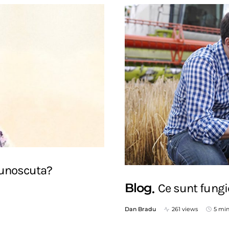
 cunoscuta?
Blog
Ce sunt fungi
Dan Bradu
261 views
5 min