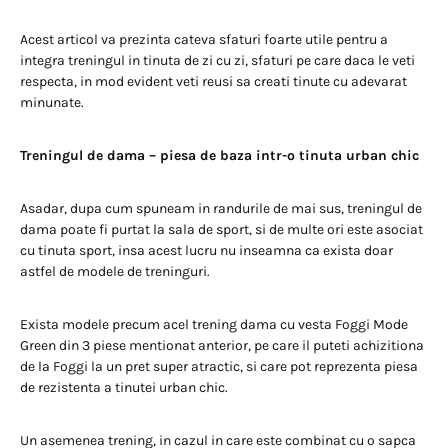
Acest articol va prezinta cateva sfaturi foarte utile pentru a
integra treningul in tinuta de zi cu zi, sfaturi pe care daca le veti
respecta, in mod evident veti reusi sa creati tinute cu adevarat
minunate.
Treningul de dama – piesa de baza intr-o tinuta urban chic
Asadar, dupa cum spuneam in randurile de mai sus, treningul de
dama poate fi purtat la sala de sport, si de multe ori este asociat
cu tinuta sport, insa acest lucru nu inseamna ca exista doar
astfel de modele de treninguri.
Exista modele precum acel trening dama cu vesta Foggi Mode
Green din 3 piese mentionat anterior, pe care il puteti achizitiona
de la Foggi la un pret super atractic, si care pot reprezenta piesa
de rezistenta a tinutei urban chic.
Un asemenea trening, in cazul in care este combinat cu o sapca