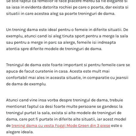
Se stie faptul ca femeilor le face placere mereu sa fie elegante si
sa iasa in evidenta datorita rochiei pe care o poarta, dar exista si
situatii in care acestea aleg sa poarte treninguri de dama.
Un trening dama este ideal pentru o femeie in diferite situatii. De
exemplu, atunci cand isi aleg tinuta sport pentru a merge la sala
sau pentru a merge in parc sa alerge, femeile isi indreapta
atentia spre diferite modele de treninguri de dama.
Treningul de dama este foarte important si pentru femeile care se
apuca de facut curatenie in casa. Acesta este mult mai
confortabil mai ales in aceasta situatie, in comparatie cu jeansii
de dama de exemplu.
Atunci cand vine insa vorba despre treningul de dama, trebuie
mentionat faptul ca desi foarte multe persoane se gandesc la
treningul purtat la sala, exista si alte modele de treninguri de
dama, care pot fi purtate in diferite alte situatii, iar acest model
de
trening dama cu vesta Foggi Mode Green din 3 piese
este o
alegere ideala.