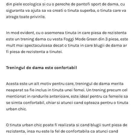
din piele ecologica si cu o pereche de pantofi sport de dama, cu
siguranta va ajuta sa va creati o tinuta superba, o tinuta care va
atrage toate privirile.
In mod evident, cu o asemenea tinuta in care piesa de rezistenta
este un trening dama cu vesta Foggi Mode Green din 3 piese, este
mult mai spectaculoasa decat o tinuta in care blugii de dama ar
fi piesa de rezistenta a tinutei.
Treningul de dama este confortabil
Acesta este un alt motiv pentru care, treningul de dama merita
neaparat sa fie inclus in tinuta unei femei. Un trening precum cel
mentionat in randurile anterioare, este ideal pentru ca femeile sa
se simta confortabil, chiar si atunci cand opteaza pentru o tinuta
urban chic.
O tinuta urban chic poate fi realizata si cand blugii sunt piesa de
rezistenta, insa nu este la fel de confortabila ca atunci cand