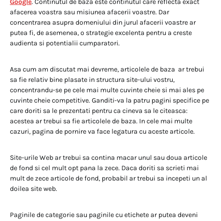
Google
. Continutul de baza este continutul care reflecta exact
afacerea voastra sau misiunea afacerii voastre. Dar
concentrarea asupra domeniului din jurul afacerii voastre ar
putea fi, de asemenea, o strategie excelenta pentru a creste
audienta si potentialii cumparatori.
Asa cum am discutat mai devreme, articolele de baza ar trebui
sa fie relativ bine plasate in structura site-ului vostru,
concentrandu-se pe cele mai multe cuvinte cheie si mai ales pe
cuvinte cheie competitive. Ganditi-va la patru pagini specifice pe
care doriti sa le prezentati pentru ca cineva sa le citeasca:
acestea ar trebui sa fie articolele de baza. In cele mai multe
cazuri, pagina de pornire va face legatura cu aceste articole.
Site-urile Web ar trebui sa contina macar unul sau doua articole
de fond si cel mult opt pana la zece. Daca doriti sa scrieti mai
mult de zece articole de fond, probabil ar trebui sa incepeti un al
doilea site web.
Paginile de categorie sau paginile cu etichete ar putea deveni