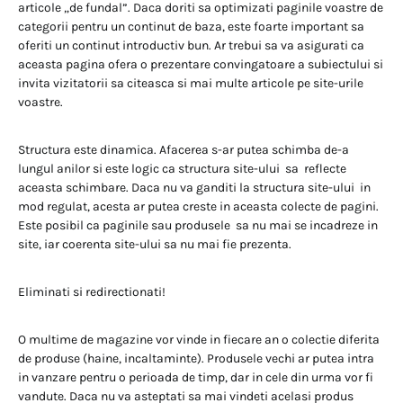
articole „de fundal”. Daca doriti sa optimizati paginile voastre de
categorii pentru un continut de baza, este foarte important sa
oferiti un continut introductiv bun. Ar trebui sa va asigurati ca
aceasta pagina ofera o prezentare convingatoare a subiectului si
invita vizitatorii sa citeasca si mai multe articole pe site-urile
voastre.
Structura este dinamica. Afacerea s-ar putea schimba de-a
lungul anilor si este logic ca structura site-ului sa reflecte
aceasta schimbare. Daca nu va ganditi la structura site-ului in
mod regulat, acesta ar putea creste in aceasta colecte de pagini.
Este posibil ca paginile sau produsele sa nu mai se incadreze in
site, iar coerenta site-ului sa nu mai fie prezenta.
Eliminati si redirectionati!
O multime de magazine vor vinde in fiecare an o colectie diferita
de produse (haine, incaltaminte). Produsele vechi ar putea intra
in vanzare pentru o perioada de timp, dar in cele din urma vor fi
vandute. Daca nu va asteptati sa mai vindeti acelasi produs