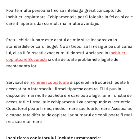
Foarte multe persoane tind sa inteleaga gresit conceptul de
inchirieri copiatoare. Echipamentele pot fi folosite la fel ca si cele
care iti apartin, dar cu mult mai multe avantaje.
Pretul chiriei lunare este destul de mic si se incadreaza in
standardele oricarui buget. Nu ar trebui sa fi nesigur pe utilizarea
lui, ci sa il folosesti exact cum iti doresti. Apeleaza la
inchirieri
copiatoare Bucuresti
si uita de toate problemele legate de
mentenanta lor!
Serviciul de
inchirieri copiatoare
disponibil in Bucuresti poate fi
accesat prin intermediul firmei tiparesc.com.ro. Ei iti pun la
dispozitie mai multe pachete din care poti alege, iar in functie de
necesitatile firmei tale echipamentul va corespunde cu cerintele.
Copiatorul poate fi mic, mediu, mare sau foarte mare. Acestea au
o capacitate diferita de copiere, iar numarul de copii poate fi mai
mic sau mai mare.
Inchirierea copiatorului include urmatoarele: