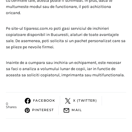
cu cerintele tale, acesta poate fi schimbat. In plus, daca te
multumeste modul sau de functionare, il poti achizitiona
oricand.
Pe site-ul tiparesc.com.ro poti gasi serviciul de inchirieri
copiatoare disponibil in Bucuresti, alaturi de toate avantajele
sale. De asemenea, poti solicita si un pachet personalizat care sa
se plieze pe nevoile firmei.
Inainte de a cumpara sau inchiria un echipament, este necesar
sa faci o analiza a volumului lunar de copii, iar in functie de
aceasta sa soliciti copiatorul, imprimanta sau multifunctionala.
FACEBOOK
X (TWITTER)
0
Shares
PINTEREST
MAIL