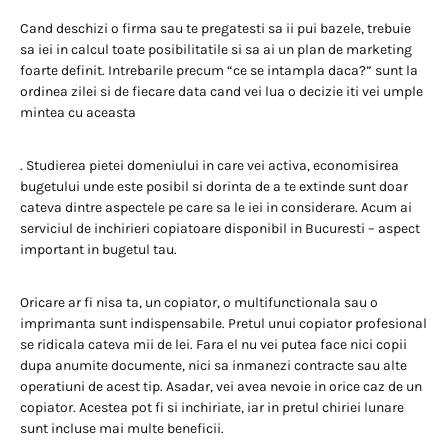
Cand deschizi o firma sau te pregatesti sa ii pui bazele, trebuie
sa iei in calcul toate posibilitatile si sa ai un plan de marketing
foarte definit. Intrebarile precum “ce se intampla daca?” sunt la
ordinea zilei si de fiecare data cand vei lua o decizie iti vei umple
mintea cu aceasta
. Studierea pietei domeniului in care vei activa, economisirea
bugetului unde este posibil si dorinta de a te extinde sunt doar
cateva dintre aspectele pe care sa le iei in considerare. Acum ai
serviciul de inchirieri copiatoare disponibil in Bucuresti – aspect
important in bugetul tau.
Oricare ar fi nisa ta, un copiator, o multifunctionala sau o
imprimanta sunt indispensabile. Pretul unui copiator profesional
se ridicala cateva mii de lei. Fara el nu vei putea face nici copii
dupa anumite documente, nici sa inmanezi contracte sau alte
operatiuni de acest tip. Asadar, vei avea nevoie in orice caz de un
copiator. Acestea pot fi si inchiriate, iar in pretul chiriei lunare
sunt incluse mai multe beneficii.