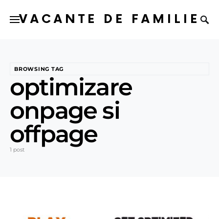
VACANTE DE FAMILIE
BROWSING TAG
optimizare
onpage si
offpage
1 post