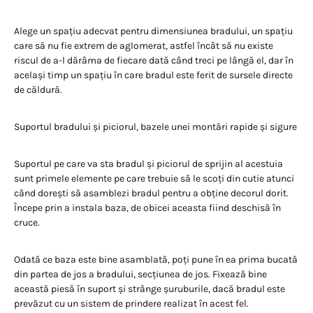
Alege un spațiu adecvat pentru dimensiunea bradului, un spațiu
care să nu fie extrem de aglomerat, astfel încât să nu existe
riscul de a-l dărâma de fiecare dată când treci pe lângă el, dar în
același timp un spațiu în care bradul este ferit de sursele directe
de căldură.
Suportul bradului și piciorul, bazele unei montări rapide și sigure
Suportul pe care va sta bradul și piciorul de sprijin al acestuia
sunt primele elemente pe care trebuie să le scoți din cutie atunci
când dorești să asamblezi bradul pentru a obține decorul dorit.
Începe prin a instala baza, de obicei aceasta fiind deschisă în
cruce.
Odată ce baza este bine asamblată, poți pune în ea prima bucată
din partea de jos a bradului, secțiunea de jos. Fixează bine
această piesă în suport și strânge șuruburile, dacă bradul este
prevăzut cu un sistem de prindere realizat în acest fel.