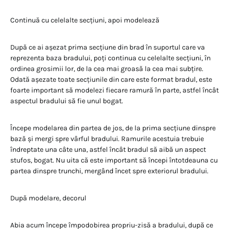
Continuă cu celelalte secțiuni, apoi modelează
După ce ai așezat prima secțiune din brad în suportul care va
reprezenta baza bradului, poți continua cu celelalte secțiuni, în
ordinea grosimii lor, de la cea mai groasă la cea mai subțire.
Odată așezate toate secțiunile din care este format bradul, este
foarte important să modelezi fiecare ramură în parte, astfel încât
aspectul bradului să fie unul bogat.
Începe modelarea din partea de jos, de la prima secțiune dinspre
bază și mergi spre vârful bradului. Ramurile acestuia trebuie
îndreptate una câte una, astfel încât bradul să aibă un aspect
stufos, bogat. Nu uita că este important să începi întotdeauna cu
partea dinspre trunchi, mergând încet spre exteriorul bradului.
După modelare, decorul
Abia acum începe împodobirea propriu-zisă a bradului, după ce