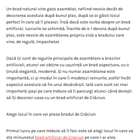
Un brad natural vine gata asamblat, nefiind nevoie decât de
decorarea acestuia după bunul plac, după ce ai găsit locul
perfect în care să îl plasezi. Însă dacă este vorba despre un brad
artificial, lucrurile se schimbă. Înainte de a-l decora după bunul
plac, este nevoie de asamblarea propriu-zisă a bradului care
vine, de regulă, împachetat.
Dacă ții cont de regulile principale de asamblare a brazilor
artificiali, atunci vei obține cu ușurință un brad aspectuos, cu o
ținută elegantă, modernă. Și nu numai asamblarea este
importantă, ci și modul în care îi modelezi ramurile, astfel încât
aspectul acestuia să fie unul desăvârșit. Iată care sunt cei mai
importanți pași pe care trebuie să îi parcurgi atunci când dorești
să îți decorezi casa cu un brad artificial de Crăciun.
Alege locul în care vei plasa bradul de Crăciun
Primul lucru pe care trebuie să îl faci este să alegi locul în care va
sta minunatul
brad artificial de Craciun
pe care l-ai ales.