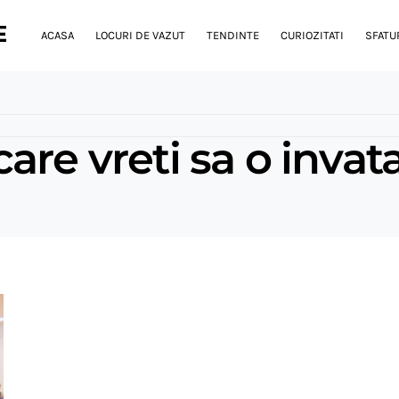
E
ACASA
LOCURI DE VAZUT
TENDINTE
CURIOZITATI
SFATUR
re vreti sa o invata