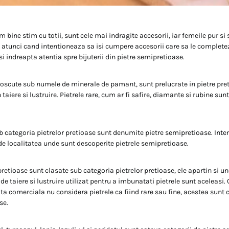
m bine stim cu totii, sunt cele mai indragite accesorii, iar femeile pur si
, atunci cand intentioneaza sa isi cumpere accesorii care sa le complete
si indreapta atentia spre bijuterii din pietre semipretioase.
noscute sub numele de minerale de pamant, sunt prelucrate in pietre pret
taiere si lustruire. Pietrele rare, cum ar fi safire, diamante si rubine sunt
ub categoria pietrelor pretioase sunt denumite pietre semipretioase. Inten
 de localitatea unde sunt descoperite pietrele semipretioase.
retioase sunt clasate sub categoria pietrelor pretioase, ele apartin si un
 de taiere si lustruire utilizat pentru a imbunatati pietrele sunt aceleasi.
ata comerciala nu considera pietrele ca fiind rare sau fine, acestea sunt c
se.