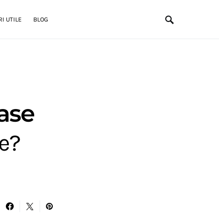
I UTILE
BLOG
ase
le?