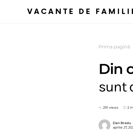
VACANTE DE FAMILI
Prima pagină
Din 
sunt 
291 views
2 m
Dan Bradu
aprilie 27, 2