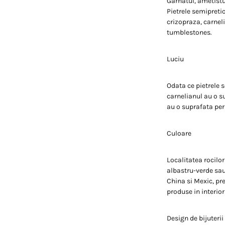
Garnatul, ametistul
Pietrele semipreti
crizopraza, carneli
tumblestones.
Luciu
Odata ce pietrele s
carnelianul au o s
au o suprafata per
Culoare
Localitatea rocilor
albastru-verde sau 
China si Mexic, pr
produse in interior
Design de bijuterii