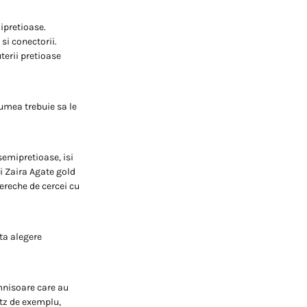
mipretioase.
si conectorii.
terii pretioase
umea trebuie sa le
semipretioase, isi
ii Zaira Agate gold
ereche de cercei cu
ta alegere
mnisoare care au
rtz de exemplu,