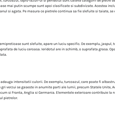
, turcoazul, lapis-lazuli-ul si peridotul sunt cateva categorii de pietre 
oase mai putin scumpe sunt apoi clasificate si subdivizate. Acestea incl
anul si agata. Pe masura ce pietrele continua sa fie slefuite si taiate, se
emipretioase sunt slefuite, apare un luciu specific. De exemplu, jaspul, t
uprafata de luciu ceroasa. Ieridotul are in schimb, o suprafata grasa. Opa
lata.
 adauga intensitatii culorii. De exemplu, turcoazul, care poate fi albastr
gri verzui se gaseste in anumite parti ale lumii, precum Statele Unite, Au
ecum si Franta, Anglia si Germania. Elementele exterioare contribuie la 
ul pietrelor.