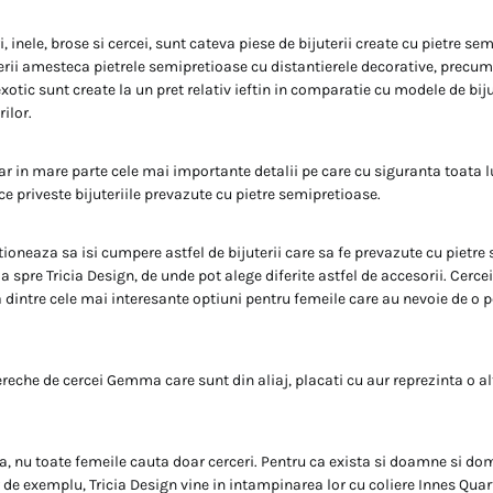
, inele, brose si cercei, sunt cateva piese de bijuterii create cu pietre se
erii amesteca pietrele semipretioase cu distantierele decorative, precum 
xotic sunt create la un pret relativ ieftin in comparatie cu modele de biju
ilor.
r in mare parte cele mai importante detalii pe care cu siguranta toata l
e priveste bijuteriile prevazute cu pietre semipretioase.
ioneaza sa isi cumpere astfel de bijuterii care sa fe prevazute cu pietre 
a spre Tricia Design, de unde pot alege diferite astfel de accesorii. Cerce
 dintre cele mai interesante optiuni pentru femeile care au nevoie de o p
eche de cercei Gemma care sunt din aliaj, placati cu aur reprezinta o al
a, nu toate femeile cauta doar cerceri. Pentru ca exista si doamne si do
r de exemplu, Tricia Design vine in intampinarea lor cu coliere Innes Qua