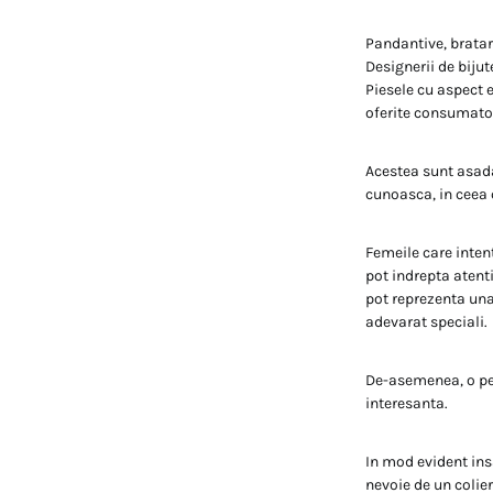
Pandantive, bratari
Designerii de bijut
Piesele cu aspect e
oferite consumator
Acestea sunt asada
cunoasca, in ceea c
Femeile care intent
pot indrepta atenti
pot reprezenta una
adevarat speciali.
De-asemenea, o per
interesanta.
In mod evident ins
nevoie de un colie