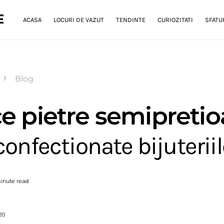
E
ACASA
LOCURI DE VAZUT
TENDINTE
CURIOZITATI
SFATUR
Blog
ce pietre semipretio
confectionate bijuterii
inute read
020