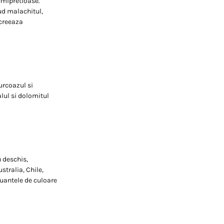
semipretioase.
ud malachitul,
 creeaza
urcoazul si
lul si dolomitul
u deschis,
stralia, Chile,
nuantele de culoare