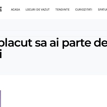
E
ACASA
LOCURI DE VAZUT
TENDINTE
CURIOZITATI
SFATUR
placut sa ai parte de
i