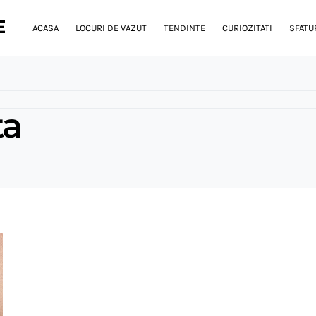
E
ACASA
LOCURI DE VAZUT
TENDINTE
CURIOZITATI
SFATUR
ta