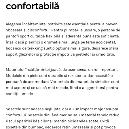
confortabilă
Alegerea încălțămintei potrivite este esențială pentru a preveni
oboseala și disconfortul. Pentru plimbările ușoare, o pereche de
pantofi sport cu talpă flexibilă și aderență bună este suficientă.
Însă, dacă planifici o drumeție mai lungă pe teren accidentat,
bocancii de trekking sunt o opțiune mai sigură, deoarece oferă
suport gleznelor și protecție împotriva pietrelor și umidității.
Materialul încălțămintei joacă, de asemenea, un rol important.
Modelele din piele sunt durabile și rezistente, dar necesită o
perioadă de acomodare. Variantele din materiale sintetice sunt
mai ușoare și se usucă mai repede, fiind o alegere bună pentru
condiții umede.
Șosetele sunt adesea neglijate, dar au un impact major asupra
confortului. Șosetele din lână merino sau material tehnic reduc
riscul apariției bășicilor și mențin picioarele uscate. Evită
șosetele din bumbac, deoarece rețin umezeala și pot provoca