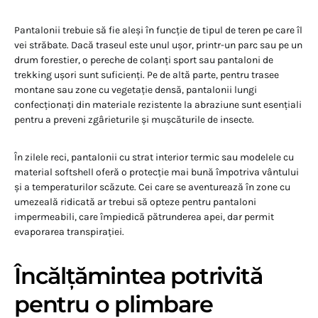
Pantalonii trebuie să fie aleși în funcție de tipul de teren pe care îl
vei străbate. Dacă traseul este unul ușor, printr-un parc sau pe un
drum forestier, o pereche de colanți sport sau pantaloni de
trekking ușori sunt suficienți. Pe de altă parte, pentru trasee
montane sau zone cu vegetație densă, pantalonii lungi
confecționați din materiale rezistente la abraziune sunt esențiali
pentru a preveni zgârieturile și mușcăturile de insecte.
În zilele reci, pantalonii cu strat interior termic sau modelele cu
material softshell oferă o protecție mai bună împotriva vântului
și a temperaturilor scăzute. Cei care se aventurează în zone cu
umezeală ridicată ar trebui să opteze pentru pantaloni
impermeabili, care împiedică pătrunderea apei, dar permit
evaporarea transpirației.
Încălțămintea potrivită
pentru o plimbare