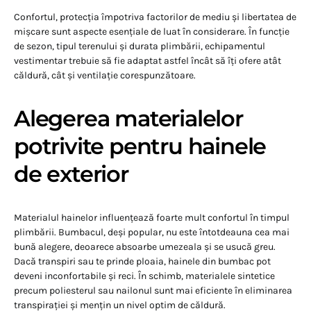
Confortul, protecția împotriva factorilor de mediu și libertatea de
mișcare sunt aspecte esențiale de luat în considerare. În funcție
de sezon, tipul terenului și durata plimbării, echipamentul
vestimentar trebuie să fie adaptat astfel încât să îți ofere atât
căldură, cât și ventilație corespunzătoare.
Alegerea materialelor
potrivite pentru hainele
de exterior
Materialul hainelor influențează foarte mult confortul în timpul
plimbării. Bumbacul, deși popular, nu este întotdeauna cea mai
bună alegere, deoarece absoarbe umezeala și se usucă greu.
Dacă transpiri sau te prinde ploaia, hainele din bumbac pot
deveni inconfortabile și reci. În schimb, materialele sintetice
precum poliesterul sau nailonul sunt mai eficiente în eliminarea
transpirației și mențin un nivel optim de căldură.