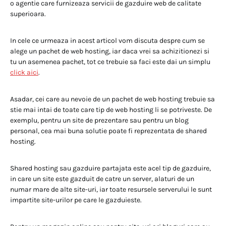
o agentie care furnizeaza servicii de gazduire web de calitate
superioara.
In cele ce urmeaza in acest articol vom discuta despre cum se
alege un pachet de web hosting, iar daca vrei sa achizitionezi si
tu un asemenea pachet, tot ce trebuie sa faci este dai un simplu
click aici
.
Asadar, cei care au nevoie de un pachet de web hosting trebuie sa
stie mai intai de toate care tip de web hosting li se potriveste. De
exemplu, pentru un site de prezentare sau pentru un blog
personal, cea mai buna solutie poate fi reprezentata de shared
hosting.
Shared hosting sau gazduire partajata este acel tip de gazduire,
in care un site este gazduit de catre un server, alaturi de un
numar mare de alte site-uri, iar toate resursele serverului le sunt
impartite site-urilor pe care le gazduieste.