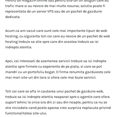
Pentru un magazin online sau pentru site-uri ori bloguri care au
trafic mare si au nevoie de mai multe resurse, solutia poate fi
reprezentata de un server VPS sau de un pachet de gazduire
dedicata.
Acum ca am vazut care sunt cele mai importante tipuri de web
hosting, cu siguranta toti cei care au nevoie de un pachet de web
hosting trebuie sa stie spre care din acestea trebuie sa isi
indrepte atentia.
Apoi, cei interesati de asemenea servicii trebuie sa isi indrepte
atentia spre firmele cu experienta de pe piata, si care se pot
mandri cu un portofoliu bogat. O firma renumita gazduieste cele
mai mari site-uri din tara si ofera cele mai bune servicii.
Toti cei care se afla in cautarea unui pachet de gazduire web,
trebuie sa isi indrepte atentia neaparat spre o agentie care ofera
suport tehnic la orice ora din zi sau din noapte, pentru ca nu se
stie niciodata cand poate aparea vreo surpriza neplacuta privind
functionalitatea site-ului.