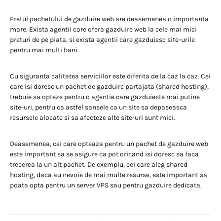
Pretul pachetului de gazduire web are deasemenea o importanta
mare. Exista agentii care ofera gazduire web la cele mai mici
preturi de pe piata, si exista agentii care gazduiesc site-urile
pentru mai multi bani.
Cu siguranta calitatea serviciilor este diferita de la caz la caz. Cei
care isi doresc un pachet de gazduire partajata (shared hosting),
trebuie sa opteze pentru o agentie care gazduieste mai putine
site-uri, pentru ca astfel sansele ca un site sa depaseasca
resursele alocate si sa afecteze alte site-uri sunt mici.
Deasemenea, cei care opteaza pentru un pachet de gazduire web
este important sa se asigure ca pot oricand isi doresc sa faca
trecerea la un alt pachet. De exemplu, cei care aleg shared
hosting, daca au nevoie de mai multe resurse, este important sa
poata opta pentru un server VPS sau pentru gazduire dedicata.