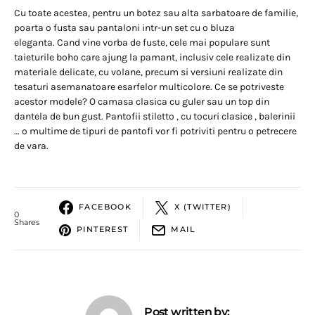
Cu toate acestea, pentru un botez sau alta sarbatoare de familie,
poarta o fusta sau pantaloni intr-un set cu o bluza
eleganta. Cand vine vorba de fuste, cele mai populare sunt
taieturile boho care ajung la pamant, inclusiv cele realizate din
materiale delicate, cu volane, precum si versiuni realizate din
tesaturi asemanatoare esarfelor multicolore. Ce se potriveste
acestor modele? O camasa clasica cu guler sau un top din
dantela de bun gust. Pantofii stiletto , cu tocuri clasice , balerinii
… o multime de tipuri de pantofi vor fi potriviti pentru o petrecere
de vara.
FACEBOOK
X (TWITTER)
0
Shares
PINTEREST
MAIL
Post written by: