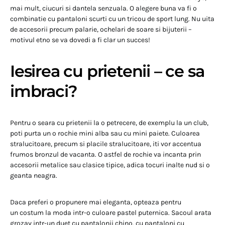
mai mult, ciucuri si dantela senzuala. O alegere buna va fi o
combinatie cu pantaloni scurti cu un tricou de sport lung. Nu uita
de accesorii precum palarie, ochelari de soare si bijuterii –
motivul etno se va dovedi a fi clar un succes!
Iesirea cu prietenii – ce sa
imbraci?
Pentru o seara cu prietenii la o petrecere, de exemplu la un club,
poti purta un o rochie mini alba sau cu mini paiete. Culoarea
stralucitoare, precum si placile stralucitoare, iti vor accentua
frumos bronzul de vacanta. O astfel de rochie va incanta prin
accesorii metalice sau clasice tipice, adica tocuri inalte nud si o
geanta neagra.
Daca preferi o propunere mai eleganta, opteaza pentru
un costum la moda intr-o culoare pastel puternica. Sacoul arata
grozav intr-un duet cu pantalonii chino, cu pantaloni cu