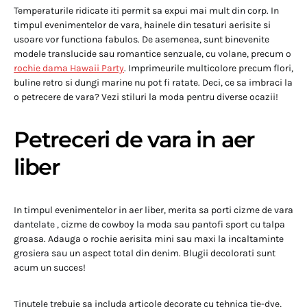
Temperaturile ridicate iti permit sa expui mai mult din corp. In
timpul evenimentelor de vara, hainele din tesaturi aerisite si
usoare vor functiona fabulos. De asemenea, sunt binevenite
modele translucide sau romantice senzuale, cu volane, precum o
rochie dama Hawaii Party
. Imprimeurile multicolore precum flori,
buline retro si dungi marine nu pot fi ratate. Deci, ce sa imbraci la
o petrecere de vara? Vezi stiluri la moda pentru diverse ocazii!
Petreceri de vara in aer
liber
In timpul evenimentelor in aer liber, merita sa porti cizme de vara
dantelate , cizme de cowboy la moda sau pantofi sport cu talpa
groasa. Adauga o rochie aerisita mini sau maxi la incaltaminte
grosiera sau un aspect total din denim. Blugii decolorati sunt
acum un succes!
Tinutele trebuie sa includa articole decorate cu tehnica tie-dye,