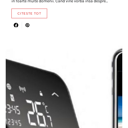
in foarte multe domenii. Cand vine vorba insa despre…
CITESTE TOT