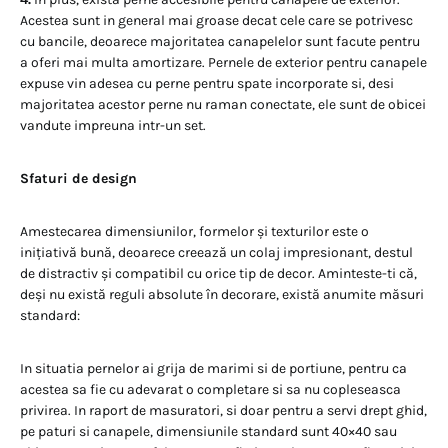
Acestea sunt in general mai groase decat cele care se potrivesc
cu bancile, deoarece majoritatea canapelelor sunt facute pentru
a oferi mai multa amortizare. Pernele de exterior pentru canapele
expuse vin adesea cu perne pentru spate incorporate si, desi
majoritatea acestor perne nu raman conectate, ele sunt de obicei
vandute impreuna intr-un set.
Sfaturi de design
Amestecarea dimensiunilor, formelor și texturilor este o
inițiativă bună, deoarece creează un colaj impresionant, destul
de distractiv și compatibil cu orice tip de decor. Aminteste-ti că,
deși nu există reguli absolute în decorare, există anumite măsuri
standard:
In situatia pernelor ai grija de marimi si de portiune, pentru ca
acestea sa fie cu adevarat o completare si sa nu copleseasca
privirea. In raport de masuratori, si doar pentru a servi drept ghid,
pe paturi si canapele, dimensiunile standard sunt 40×40 sau