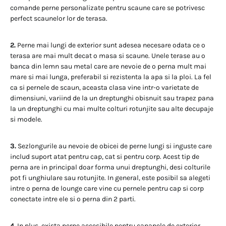
comande perne personalizate pentru scaune care se potrivesc
perfect scaunelor lor de terasa.
2.
Perne mai lungi de exterior sunt adesea necesare odata ce o
terasa are mai mult decat o masa si scaune. Unele terase au o
banca din lemn sau metal care are nevoie de o perna mult mai
mare si mai lunga, preferabil si rezistenta la apa si la ploi. La fel
ca si pernele de scaun, aceasta clasa vine intr-o varietate de
dimensiuni, variind de la un dreptunghi obisnuit sau trapez pana
la un dreptunghi cu mai multe colturi rotunjite sau alte decupaje
si modele.
3.
Sezlongurile au nevoie de obicei de perne lungi si inguste care
includ suport atat pentru cap, cat si pentru corp. Acest tip de
perna are in principal doar forma unui dreptunghi, desi colturile
pot fi unghiulare sau rotunjite. In general, este posibil sa alegeti
intre o perna de lounge care vine cu pernele pentru cap si corp
conectate intre ele si o perna din 2 parti.
4.
In plus, exista perne accesibile pentru canapele de exterior.