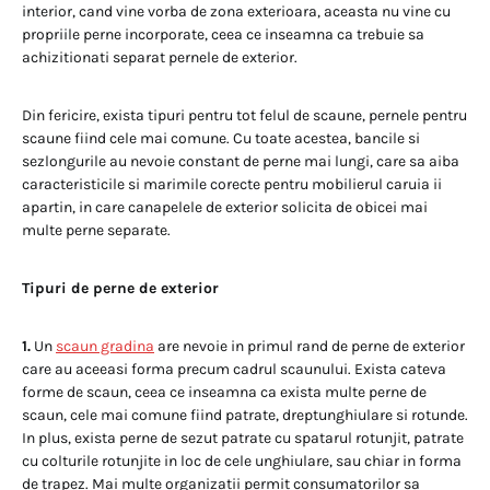
interior, cand vine vorba de zona exterioara, aceasta nu vine cu
propriile perne incorporate, ceea ce inseamna ca trebuie sa
achizitionati separat pernele de exterior.
Din fericire, exista tipuri pentru tot felul de scaune, pernele pentru
scaune fiind cele mai comune. Cu toate acestea, bancile si
sezlongurile au nevoie constant de perne mai lungi, care sa aiba
caracteristicile si marimile corecte pentru mobilierul caruia ii
apartin, in care canapelele de exterior solicita de obicei mai
multe perne separate.
Tipuri de perne de exterior
1.
Un
scaun gradina
are nevoie in primul rand de perne de exterior
care au aceeasi forma precum cadrul scaunului. Exista cateva
forme de scaun, ceea ce inseamna ca exista multe perne de
scaun, cele mai comune fiind patrate, dreptunghiulare si rotunde.
In plus, exista perne de sezut patrate cu spatarul rotunjit, patrate
cu colturile rotunjite in loc de cele unghiulare, sau chiar in forma
de trapez. Mai multe organizatii permit consumatorilor sa