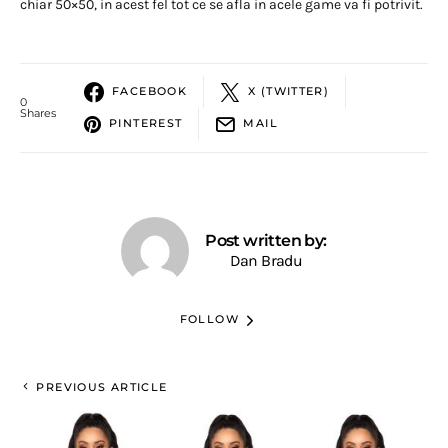
chiar 50×50, in acest fel tot ce se afla in acele game va fi potrivit.
FACEBOOK
X (TWITTER)
0
Shares
PINTEREST
MAIL
Post written by:
Dan Bradu
FOLLOW
PREVIOUS ARTICLE