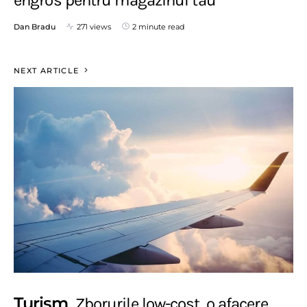
Dan Bradu
271 views
2 minute read
NEXT ARTICLE
Turism
Zborurile low-cost, o afacere